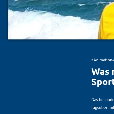
Animation
Was 
Spor
Das besonder
tagsüber mi