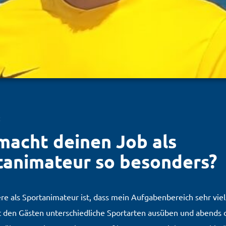
macht deinen Job als
tanimateur so besonders?
e als Sportanimateur ist, dass mein Aufgabenbereich sehr vielf
t den Gästen unterschiedliche Sportarten ausüben und abends 