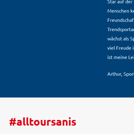
Star auf der
Menschen ke
Freundschaft
Trendsportar
wächst als S
viel Freude 
ist meine Le
Arthur, Spo
#alltoursanis