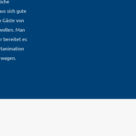
liche
us sich gute
h Gäste von
wollen. Man
r bereitet es
rtanimation
u wagen.