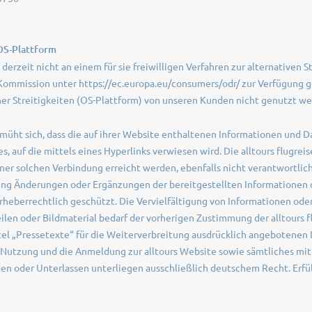
OS-Plattform
derzeit nicht an einem für sie freiwilligen Verfahren zur alternativen S
Kommission unter https://ec.europa.eu/consumers/odr/ zur Verfügung ge
er Streitigkeiten (OS-Plattform) von unseren Kunden nicht genutzt we
müht sich, dass die auf ihrer Website enthaltenen Informationen und Da
, auf die mittels eines Hyperlinks verwiesen wird. Die alltours flugreis
iner solchen Verbindung erreicht werden, ebenfalls nicht verantwortlich
gung Änderungen oder Ergänzungen der bereitgestellten Informationen
 urheberrechtlich geschützt. Die Vervielfältigung von Informationen ode
len oder Bildmaterial bedarf der vorherigen Zustimmung der alltours 
el „Pressetexte“ für die Weiterverbreitung ausdrücklich angebotenen 
 Nutzung und die Anmeldung zur alltours Website sowie sämtliches mit 
 oder Unterlassen unterliegen ausschließlich deutschem Recht. Erfül