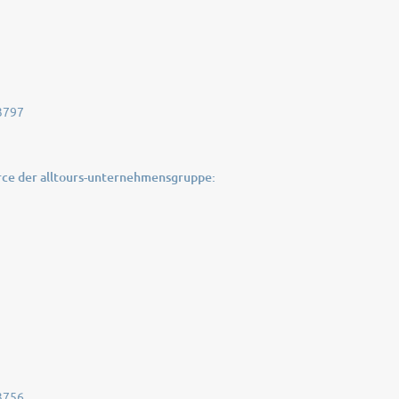
3797
e der alltours-unternehmensgruppe:
3756